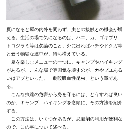
夏になると屋の内外を問わず、虫との接触との機会が増
える。生活の場で気になるのは、ハエ、カ、ゴキブリ、
トコジラミ等は勿論のこと、外に出ればハチやドクガ等
と云う物騒な連中が、待ち構えている。
夏を楽しむメニューの一つに、キャンプやハイキング
があるが、こんな場で雰囲気を壊すのが、カやブユある
いはアブといった、「刺咬吸血性昆虫」という輩であ
る。
こんな虫達の危害から身を守るには、どうすれば良い
のか、キャンプ、ハイキングを念頭に、その方法を紹介
する。
この方法は、いくつかあるが、忌避剤の利用が便利な
ので、この事について述べる。