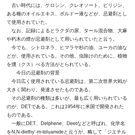
古い時代には、ケロシン、クレオソート、ピリジン、
ある種のオイルエキス、ボルドー液などが、忌避剤とし
て使用されていた。
なお、記録によるとラクダの尿、タール混合物、大麻
や朽木の煙が忌避剤として用いられていたと云う。
今でも、シトロネラ、ヒマラヤ杉の油、ユーカの油な
どが、使用されている。その他、虫除けのために、植物
を燻（クス）べる方法がとられている。
今日の忌避剤の背景
今日広く使用されている忌避剤は、第二次世界大戦が
大きく関わり、発達させたものである。
その忌避剤の種類は多いが、最も広く用いられている
のが、DETである。これは1954年に米国で開発された
ものである。
一般にDET、Delphene、Deetなどと呼ばれ、化学名
をN,N-diethy’-m-toluamideと云うが、略して「ジエチル