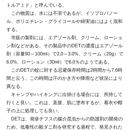
トルアミド」と呼んでいる。
この物質は、水には不溶であるが、イソプロパノー
ル、ポリエチレン・グライコールや綿実油にはよく混和
する。
市販の製剤には、エアゾール剤、クリーム、ローショ
ン剤などがある。その製品中のDETの濃度はエアゾール
剤（容量90～100ml）で2.0～3.0%、クリーム（20g）で
6.0%、ローション（30ml）で6.0％のようである。
このDETの蚊に対する忌避保存時間は2時間から7.6時
間と云う。この時間は汗のかき方や降雨など状況により
異なる。
キャンプやハイキングに出掛ける場合には、所持して
行くと良い。これは、直接、肌に塗布するが、着衣や帽
子の上に処理しても良い。
DETは、発疹チフスの媒介昆虫からの防護剤の開発の
ため、低毒性の殺ダニ剤を研究する過程で、発見された