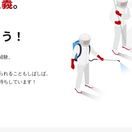
主義
。
よう！
経験。
られることもしばしば。
待ちしています！