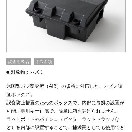
調査用製品
ネズミ類
対象物：ネズミ
米国製パン研究所（AIB）の規格に対応した、ネズミ調
査ボックス。
誤食防止措置のためのボックスで、内部に毒餌の設置が
可能。専用キー付属で、簡単に箱を開けられません。
ラットボードや
パチンコ
（ビクターラットトラップな
ど）を内部に設置することで、捕獲罠としても使用でき