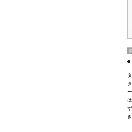
タ
タ
ー
は
ず
き