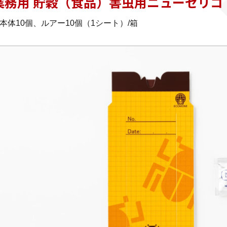
業務用 貯穀（食品）害虫用ニューセリコ
本体10個、ルアー10個（1シート）/箱